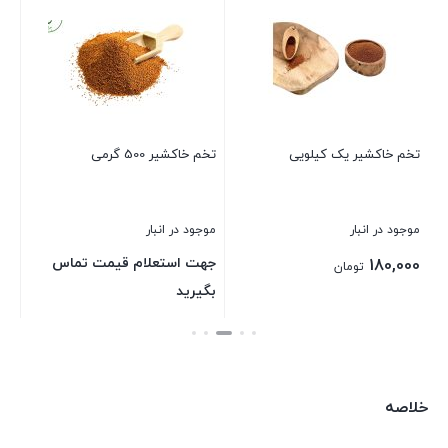
تخ
موج
جه
بگ
تخم خاکشیر یک کیلویی
تخم خاکشیر 500 گرمی
بست
موجود در انبار
موجود در انبار
جهت استعلام قیمت تماس
180,000
تومان
بگیرید
بستن
بستن
خلاصه