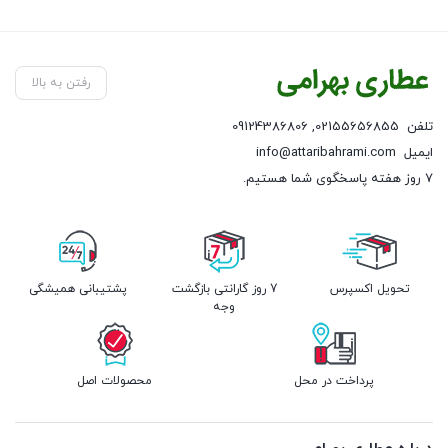
رفتن به بالا
تلفن
02155656855
,
09124386806
ایمیل
info@attaribahrami.com
۷ روز هفته پاسخگوی شما هستیم.
تحویل اکسپرس
7 روز گارانتی بازگشت
پشتیبانی همیشگی
وجه
پرداخت در محل
محصولات اصل