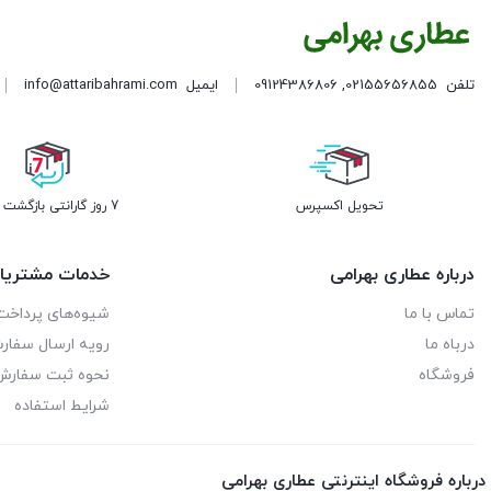
تلفن
02155656855
,
09124386806
ایمیل
info@attaribahrami.com
تحویل اکسپرس
7 روز گارانتی بازگشت وجه
درباره عطاری بهرامی
خدمات مشتریا
تماس با ما
شیوه‌های پرداخت
درباه ما
رویه ارسال سفا
فروشگاه
نحوه ثبت سفارش
شرایط استفاده
درباره فروشگاه اینترنتی عطاری بهرامی