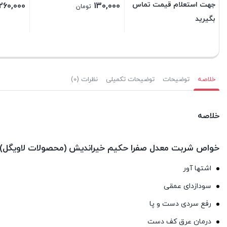
جهت استعلام قیمت تماس
260,000
130,000
تومان
بگیرید
بستن
بستن
بستن
خلاصه
توضیحات
توضیحات تکمیلی
نظرات (0)
خلاصه
خواص شربت معدل صفرا حکیم خیراندیش (محصولات لاویگل)
اشتها آور
ﺳﻮدازدای عمقی
رﻓﻊ ﺳﺮدی دﺳﺖ و ﭘﺎ
درﻣﺎن ﻋﺮق ﻛﻒ دست