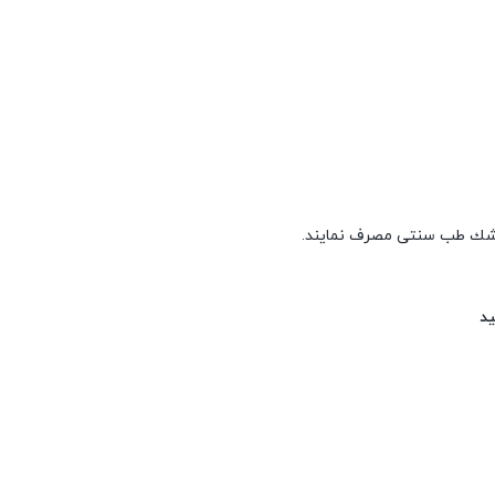
 ﭘﺰﺷﻚ ﻃﺐ سنتی ﻣﺼﺮف ﻧﻤﺎﻳﻨﺪ.
ید