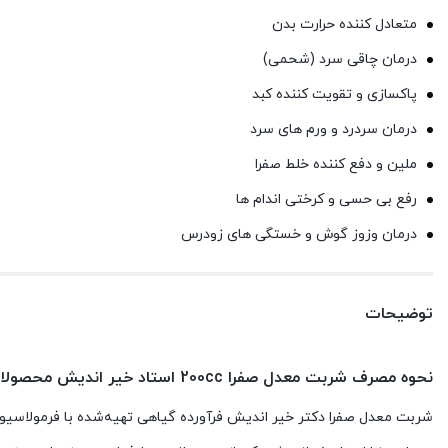
متعادل کننده حرارت بدن
درﻣﺎن ﭼﺎقی ﺳﺮد (شحمی)
پاکسازی و تقویت کننده کبد
درﻣﺎن ﺳﺮدرد و ورم ﻫﺎی ﺳﺮد
ملین و دفع کننده خلط صفرا
رﻓﻊ بی حسی و ﻛﺮختی اﻧﺪام ﻫﺎ
درﻣﺎن وزوز ﮔﻮش و خستگی ﻫﺎی زودرس
توضیحات
نحوه مصرف شربت معدل صفرا 200cc استاد خیر اندیش محصولات لاویگل
شربت معدل صفرا دکتر خیر اندیش فرآورده گیاهی تهیه‌شده با فرمولاسی