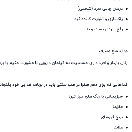
درﻣﺎن ﭼﺎقی ﺳﺮد (شحمی)
پاکسازی و تقویت کننده کبد
رﻓﻊ ﺳﺮدی دﺳﺖ و ﭘﺎ
موارد منع مصرف
زﻧﺎن ﺑﺎردار و اﻓﺮاد دارای ﺣﺴﺎﺳﻴﺖ ﺑﻪ ﮔﻴﺎﻫﺎن دارویی ﺑﺎ ﻣﺸﻮرت ﺣﻜﻴﻢ ﻳﺎ
غذاهایی که برای دفع صفرا در طب سنتی باید در برنامه غذایی خود بگنجان
سبزیجاتی با رنگ های سبز تیره
مغزها
برنج قهوه ای
غلات