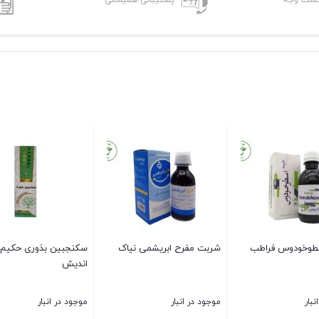
پشتیبانی همیشگی
طوخودوس فراطب
شربت مفرح ابریشمی نیاک
سکنجبین بذوری حکیم 
اندیش
نبار
موجود در انبار
موجود در انبار