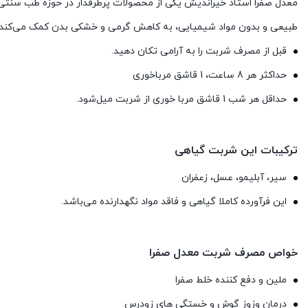
معدل صفرا استاد خیراندیش یکی از محصولات پرطرفدار در حوزه طب سنتی ا
طبیعی و بدون مواد شیمیایی، به کاهش گرمی و خشکی بدن کمک می‌کند و گزی
قبل از مصرف شربت را به آرامی تکان دهید.
حداکثر هر 8 ساعت، 1 قاشق مرباخوری
حداقل هر شب 1 قاشق مربا خوری از شربت میل‌شود.
ترکیبات این شربت گیاهی
ﺳﻴﺮ، آﺑﻠﻴﻤﻮ، ﻋﺴﻞ، زﻋﻔﺮان
این فرآورده کاملا گیاهی و فاقد مواد نگهدارنده می‌باشد.
خواص مصرف شربت معدل صفرا
ملین و دفع کننده خلط صفرا
درﻣﺎن وزوز ﮔﻮش و خستگی ﻫﺎی زودرس