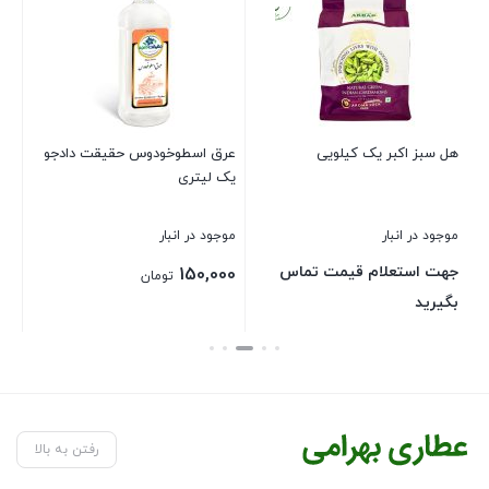
هل سبز اکبر یک کیلویی
عرق اسطوخودوس حقیقت دادجو
زیره
یک لیتری
موجود در انبار
موجود در انبار
موج
جهت استعلام قیمت تماس
جه
150,000
تومان
بگیرید
بگ
بستن
بستن
بست
رفتن به بالا