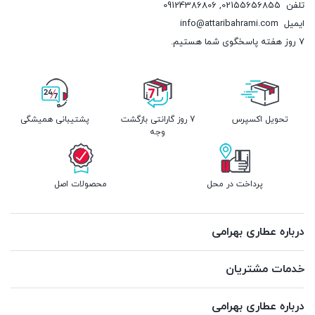
تلفن
02155656855
,
09124386806
ایمیل
info@attaribahrami.com
۷ روز هفته پاسخگوی شما هستیم.
تحویل اکسپرس
7 روز گارانتی بازگشت
پشتیبانی همیشگی
وجه
پرداخت در محل
محصولات اصل
درباره عطاری بهرامی
خدمات مشتریان
درباره عطاری بهرامی