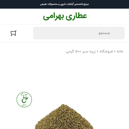
خانه
»
فروشگاه
»
زیره سبز 500 گرمی