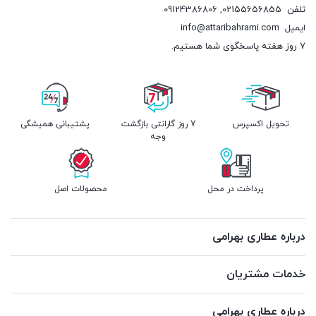
تلفن
02155656855
,
09124386806
ایمیل
info@attaribahrami.com
۷ روز هفته پاسخگوی شما هستیم.
تحویل اکسپرس
7 روز گارانتی بازگشت
پشتیبانی همیشگی
وجه
پرداخت در محل
محصولات اصل
درباره عطاری بهرامی
خدمات مشتریان
درباره عطاری بهرامی