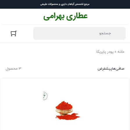
خانه
»
پودر پاپریکا
صافی‌ها
پیشفرض
3 محصول