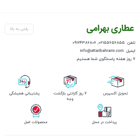
رفتن به بالا
تلفن
02155656855
,
09124386806
ایمیل
info@attaribahrami.com
۷ روز هفته پاسخگوی شما هستیم.
تحویل اکسپرس
7 روز گارانتی بازگشت
پشتیبانی همیشگی
وجه
پرداخت در محل
محصولات اصل