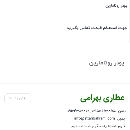
پودر روتامارین
جهت استعلام قیمت تماس بگیرید
بستن
پودر روتامارین
رفتن به بالا
تلفن
02155656855
,
09124386806
ایمیل
info@attaribahrami.com
۷ روز هفته پاسخگوی شما هستیم.