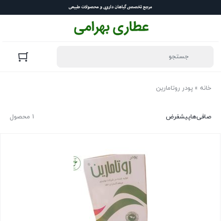
خانه
»
پودر روتامارین
صافی‌ها
پیشفرض
1 محصول