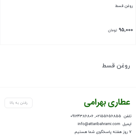
روغن قسط
95,000
تومان
بستن
روغن قسط
رفتن به بالا
تلفن
02155656855
,
09124386806
ایمیل
info@attaribahrami.com
۷ روز هفته پاسخگوی شما هستیم.