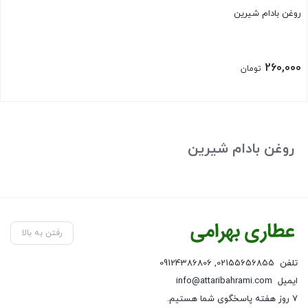
روغن بادام شیرین
260,000
تومان
بستن
روغن بادام شیرین
رفتن به بالا
تلفن
02155656855
,
09124386806
ایمیل
info@attaribahrami.com
۷ روز هفته پاسخگوی شما هستیم.