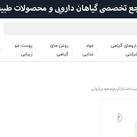
اروهای گیاهی
مواد
روغن های
پوست مو
رکتی
غذایی
گیاهی
زیبایی
بیت
امتیاز
تاریخ
صعودی
نزولی