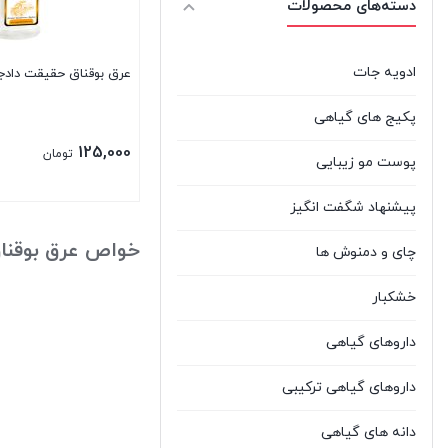
دسته‌های محصولات
ادویه جات
عرق بوقناق حقیقت دادج
پکیج های گیاهی
125,000
تومان
پوست مو زیبایی
پیشنهاد شگفت انگیز
بستن
خواص عرق بوقنا
چای و دمنوش ها
خشکبار
داروهای گیاهی
داروهای گیاهی ترکیبی
دانه های گیاهی