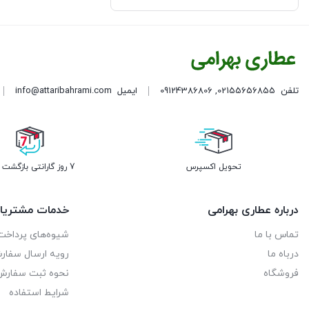
روغن های گیاهی
عرقیات سنتی و شربت ها
گیاهان دارویی
تلفن
02155656855
,
09124386806
ایمیل
info@attaribahrami.com
محصولات استاد خیراندیش
مواد پودری
تحویل اکسپرس
7 روز گارانتی بازگشت وجه
مواد غذایی
هل زرشک و زعفران
درباره عطاری بهرامی
خدمات مشتریا
تماس با ما
شیوه‌های پرداخت
درباه ما
رویه ارسال سفا
فروشگاه
نحوه ثبت سفارش
شرایط استفاده