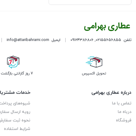
روغن های گیاهی
عرقیات سنتی و شربت ها
گیاهان دارویی
تلفن
02155656855
,
09124386806
ایمیل
info@attaribahrami.com
محصولات استاد خیراندیش
مواد پودری
تحویل اکسپرس
7 روز گارانتی بازگشت وجه
مواد غذایی
هل زرشک و زعفران
درباره عطاری بهرامی
خدمات مشتریا
تماس با ما
شیوه‌های پرداخت
درباه ما
رویه ارسال سفا
فروشگاه
نحوه ثبت سفارش
شرایط استفاده