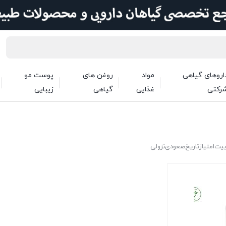
اروهای گیاهی
مواد
روغن های
پوست مو
رکتی
غذایی
گیاهی
زیبایی
بیت
امتیاز
تاریخ
صعودی
نزولی