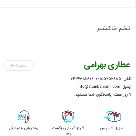
بستن
تخم خاکشیر
رفتن به بالا
تلفن
02155656855
,
09124386806
ایمیل
info@attaribahrami.com
۷ روز هفته پاسخگوی شما هستیم.
تحویل اکسپرس
7 روز گارانتی بازگشت
پشتیبانی همیشگی
وجه